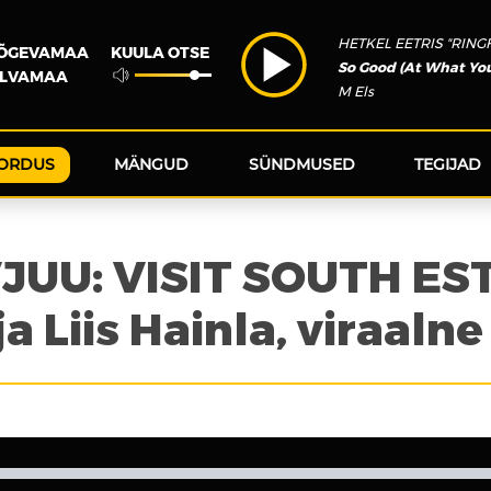
HETKEL EETRIS "RING
KUULA OTSE
JÕGEVAMAA
So Good (At What Yo
ÕLVAMAA
M Els
ORDUS
MÄNGUD
SÜNDMUSED
TEGIJAD
UU: VISIT SOUTH ES
a Liis Hainla, viraalne