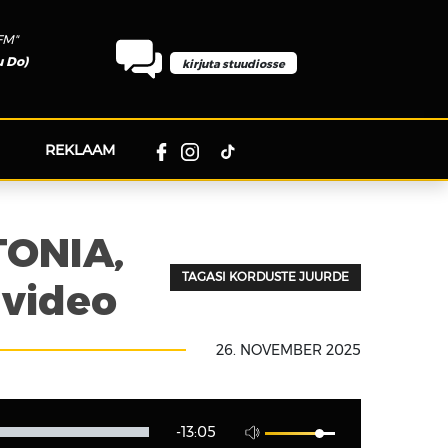
FM"
u Do)
kirjuta stuudiosse
REKLAAM
TONIA,
TAGASI KORDUSTE JUURDE
 video
26. NOVEMBER 2025
-13:05