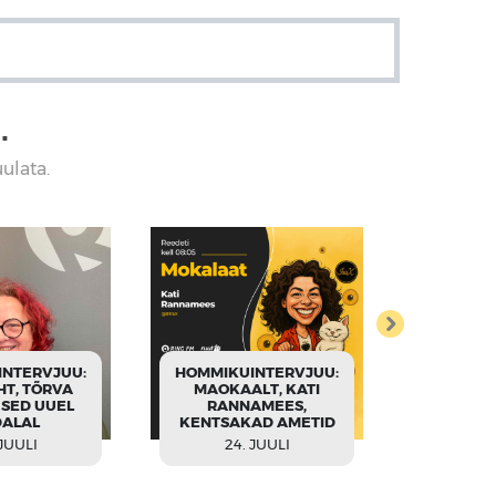
■
uulata.
HOMMIKU
NTERVJUU:
HOMMIKUINTERVJUU:
JAANIK
HT, TÕRVA
MAOKAALT, KATI
TARTU 
SED UUEL
RANNAMEES,
KÕR
ALAL
KENTSAKAD AMETID
SISSS
 JUULI
24. JUULI
23