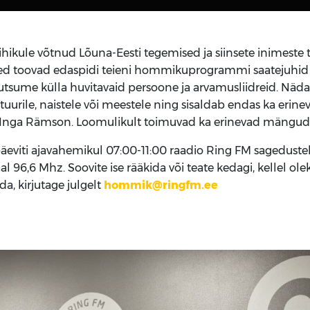
ikule võtnud Lõuna-Eesti tegemised ja siinsete inimeste
 toovad edaspidi teieni hommikuprogrammi saatejuhid Kris
kutsume külla huvitavaid persoone ja arvamusliidreid. Näda
ltuurile, naistele või meestele ning sisaldab endas ka erinev
Inga Rämson. Loomulikult toimuvad ka erinevad mängud j
viti ajavahemikul 07:00-11:00 raadio Ring FM sagedustel 
 96,6 Mhz. Soovite ise rääkida või teate kedagi, kellel ole
a, kirjutage julgelt
hommik@ringfm.ee