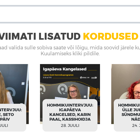
VIIMATI LISATUD
KORDUSED
aad valida sulle sobiva saate või lõigu, mida soovid järele k
Kuulamiseks kliki pildile.
HOMMIKUINTERVJUU:
HOMMIKUI
NTERVJUU:
IGAPÄEVA
ÜLLE JU
, SETO
KANGELSED, KARIN
SÜNDMU
PÄIV
PAAL, KASSIHOIDJA
NÄD
UULI
28. JUULI
24.