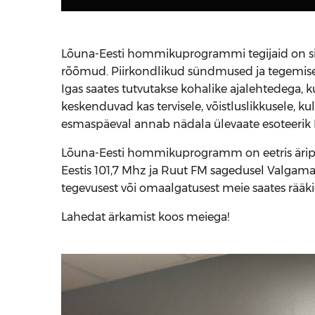
Lõuna-Eesti hommikuprogrammi tegijaid on sih
rõõmud. Piirkondlikud sündmused ja tegemised
Igas saates tutvutakse kohalike ajalehtedega, 
keskenduvad kas tervisele, võistluslikkusele, ku
esmaspäeval annab nädala ülevaate esoteerik 
Lõuna-Eesti hommikuprogramm on eetris äripäe
Eestis 101,7 Mhz ja Ruut FM sagedusel Valgamaal
tegevusest või omaalgatusest meie saates rääkid
Lahedat ärkamist koos meiega!