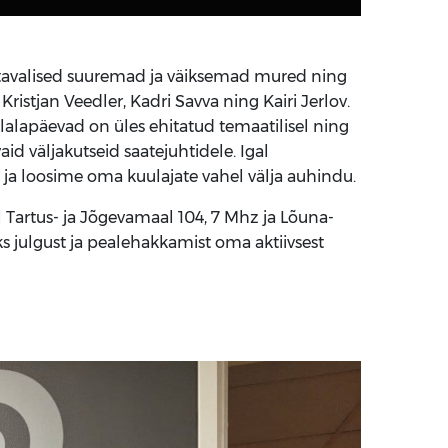
 tavalised suuremad ja väiksemad mured ning
tjan Veedler, Kadri Savva ning Kairi Jerlov.
lalapäevad on üles ehitatud temaatilisel ning
aid väljakutseid saatejuhtidele. Igal
a loosime oma kuulajate vahel välja auhindu.
Tartus- ja Jõgevamaal 104, 7 Mhz ja Lõuna-
ks julgust ja pealehakkamist oma aktiivsest