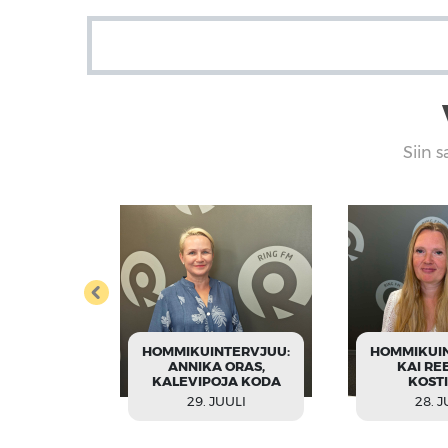
Siin s
TERVJUU:
ERN
HOMMIKUINTERVJUU:
HOMMIKUI
MANURK,
ANNIKA ORAS,
KAI REE
N JA SÄDE
KALEVIPOJA KODA
KOSTI
ULI
29. JUULI
28. J