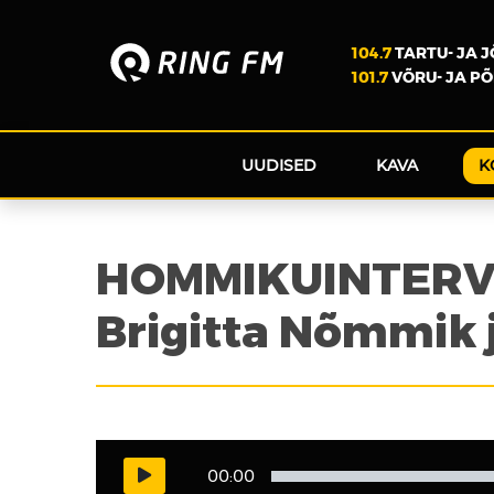
104.7
TARTU- JA 
101.7
VÕRU- JA P
UUDISED
KAVA
K
HOMMIKUINTERVJ
Brigitta Nõmmik j
00:00