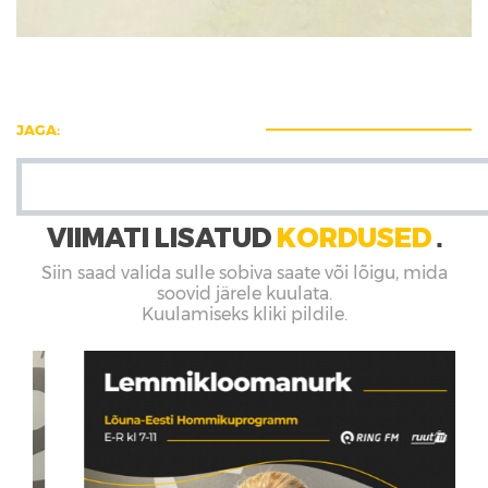
JAGA:
VIIMATI LISATUD
KORDUSED
■
Siin saad valida sulle sobiva saate või lõigu, mida
soovid järele kuulata.
Kuulamiseks kliki pildile.