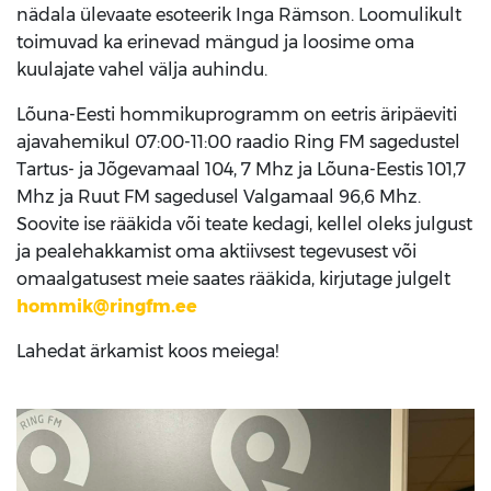
nädala ülevaate esoteerik Inga Rämson. Loomulikult
toimuvad ka erinevad mängud ja loosime oma
kuulajate vahel välja auhindu.
Lõuna-Eesti hommikuprogramm on eetris äripäeviti
ajavahemikul 07:00-11:00 raadio Ring FM sagedustel
Tartus- ja Jõgevamaal 104, 7 Mhz ja Lõuna-Eestis 101,7
Mhz ja Ruut FM sagedusel Valgamaal 96,6 Mhz.
Soovite ise rääkida või teate kedagi, kellel oleks julgust
ja pealehakkamist oma aktiivsest tegevusest või
omaalgatusest meie saates rääkida, kirjutage julgelt
hommik@ringfm.ee
Lahedat ärkamist koos meiega!