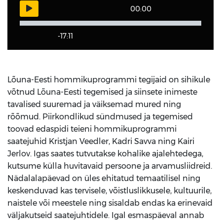
00:00
-17:11
Lõuna-Eesti hommikuprogrammi tegijaid on sihikule
võtnud Lõuna-Eesti tegemised ja siinsete inimeste
tavalised suuremad ja väiksemad mured ning
rõõmud. Piirkondlikud sündmused ja tegemised
toovad edaspidi teieni hommikuprogrammi
saatejuhid Kristjan Veedler, Kadri Savva ning Kairi
Jerlov. Igas saates tutvutakse kohalike ajalehtedega,
kutsume külla huvitavaid persoone ja arvamusliidreid.
Nädalalapäevad on üles ehitatud temaatilisel ning
keskenduvad kas tervisele, võistluslikkusele, kultuurile,
naistele või meestele ning sisaldab endas ka erinevaid
väljakutseid saatejuhtidele. Igal esmaspäeval annab