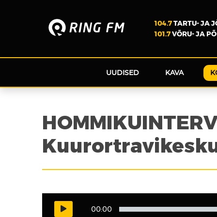
104.7
TARTU- JA 
101.7
VÕRU- JA P
UUDISED
KAVA
K
HOMMIKUINTERVJU
Kuurortravikesk
00:00