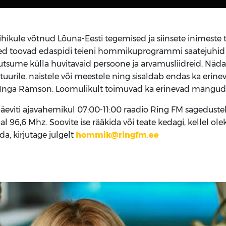
ikule võtnud Lõuna-Eesti tegemised ja siinsete inimeste
 toovad edaspidi teieni hommikuprogrammi saatejuhid Kris
kutsume külla huvitavaid persoone ja arvamusliidreid. Näda
ltuurile, naistele või meestele ning sisaldab endas ka erinev
Inga Rämson. Loomulikult toimuvad ka erinevad mängud j
viti ajavahemikul 07:00-11:00 raadio Ring FM sagedustel 
 96,6 Mhz. Soovite ise rääkida või teate kedagi, kellel ole
a, kirjutage julgelt
hommik@ringfm.ee