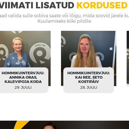
VIIMATI LISATUD
KORDUSED
aad valida sulle sobiva saate või lõigu, mida soovid järele k
Kuulamiseks kliki pildile.
HOMMIKUI
NTERVJUU:
HOMMIKUINTERVJUU:
IGA
 ORAS,
KAI REE, SETO
KANGELS
OJA KODA
KOSTIPÄIV
PAAL, K
UULI
28. JUULI
28.