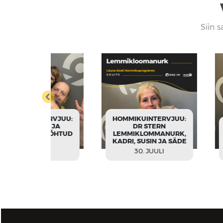
Siin s
TERVJUU:
HOMMIKUINTERVJUU:
BA JA
DR STERN
HOMMIKUI
E, ÕHTUD
LEMMIKLOMMANURK,
ANNIKA
GA
KADRI, SUSIN JA SÄDE
KALEVIP
ULI
30. JUULI
29. J