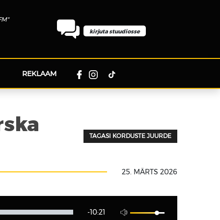
FM"
kirjuta stuudiosse
REKLAAM
rska
TAGASI KORDUSTE JUURDE
25. MÄRTS 2026
-10:21