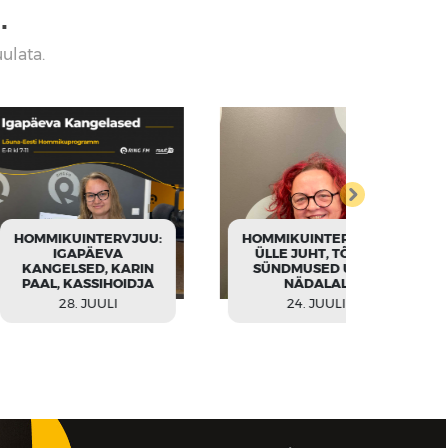
■
uulata.
NTERVJUU:
HOMMIKUINTERVJUU:
HOMMIKU
PÄEVA
ÜLLE JUHT, TÕRVA
MAOKA
ED, KARIN
SÜNDMUSED UUEL
RAN
ASSIHOIDJA
NÄDALAL
KENTSA
 JUULI
24. JUULI
24