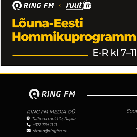
Soov
RING FM MEDIA OÜ
Tallinna mnt 17a, Rapla
+372 764 11 11
simon@ringfm.ee