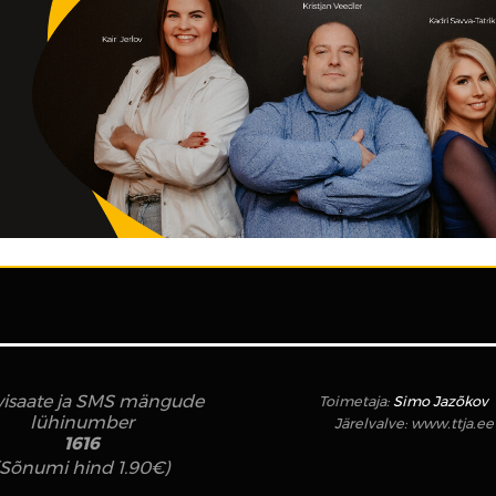
isaate ja SMS mängude
Toimetaja:
Simo Jazõkov
lühinumber
Järelvalve:
www.ttja.ee
1616
(Sõnumi hind 1.90€)