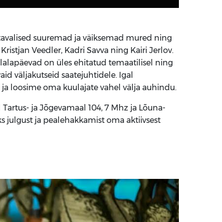
 tavalised suuremad ja väiksemad mured ning
tjan Veedler, Kadri Savva ning Kairi Jerlov.
lalapäevad on üles ehitatud temaatilisel ning
aid väljakutseid saatejuhtidele. Igal
a loosime oma kuulajate vahel välja auhindu.
Tartus- ja Jõgevamaal 104, 7 Mhz ja Lõuna-
ks julgust ja pealehakkamist oma aktiivsest