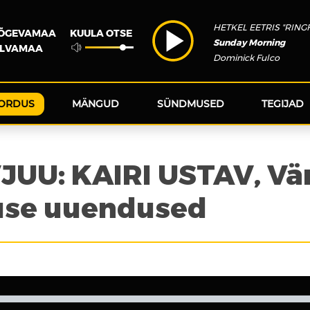
HETKEL EETRIS "RING
KUULA OTSE
JÕGEVAMAA
Sunday Morning
ÕLVAMAA
Dominick Fulco
ORDUS
MÄNGUD
SÜNDMUSED
TEGIJAD
U: KAIRI USTAV, Vä
use uuendused