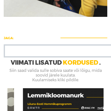
JAGA:
VIIMATI LISATUD
KORDUSED
■
Siin saad valida sulle sobiva saate või lõigu, mida
soovid järele kuulata.
Kuulamiseks kliki pildile.