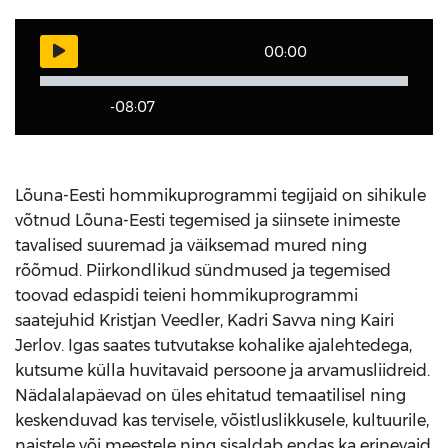
00:00
-08:07
Lõuna-Eesti hommikuprogrammi tegijaid on sihikule
võtnud Lõuna-Eesti tegemised ja siinsete inimeste
tavalised suuremad ja väiksemad mured ning
rõõmud. Piirkondlikud sündmused ja tegemised
toovad edaspidi teieni hommikuprogrammi
saatejuhid Kristjan Veedler, Kadri Savva ning Kairi
Jerlov. Igas saates tutvutakse kohalike ajalehtedega,
kutsume külla huvitavaid persoone ja arvamusliidreid.
Nädalalapäevad on üles ehitatud temaatilisel ning
keskenduvad kas tervisele, võistluslikkusele, kultuurile,
naistele või meestele ning sisaldab endas ka erinevaid