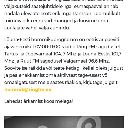
väljakutseid saatejuhtidele. Igal esmaspäeval annab
nädala ülevaate esoteerik Inga Rämson. Loomulikult
toimuvad ka erinevad mängud ja loosime oma
kuulajate vahel välja auhindu.
Lõuna-Eesti hommikuprogramm on eetris äripäeviti
ajavahemikul 07:00-11:00 raadio Ring FM sagedustel
Tartus- ja Jõgevamaal 104, 7 Mhz ja Lõuna-Eestis 101,7
Mhz ja Ruut FM sagedusel Valgamaal 96,6 Mhz.
Soovite ise rääkida või teate kedagi, kellel oleks julgust
ja pealehakkamist oma aktiivsest tegevusest või
omaalgatusest meie saates rääkida, kirjutage julgelt
hommik@ringfm.ee
Lahedat ärkamist koos meiega!