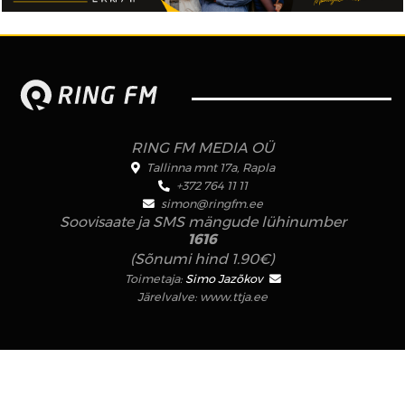
RING FM MEDIA OÜ
Tallinna mnt 17a, Rapla
+372 764 11 11
simon@ringfm.ee
Soovisaate ja SMS mängude lühinumber
1616
(Sõnumi hind 1.90€)
Toimetaja:
Simo Jazõkov
Järelvalve:
www.ttja.ee