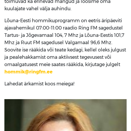
toimuvad ka erinevad mängud ja loosime oma
kuulajate vahel välja auhindu.
Lõuna-Eesti hommikuprogramm on eetris äripäeviti
ajavahemikul 07:00-11:00 raadio Ring FM sagedustel
Tartus- ja Jõgevamaal 104, 7 Mhz ja Lõuna-Eestis 101,7
Mhz ja Ruut FM sagedusel Valgamaal 96,6 Mhz.
Soovite ise rääkida või teate kedagi, kellel oleks julgust
ja pealehakkamist oma aktiivsest tegevusest või
omaalgatusest meie saates rääkida, kirjutage julgelt
hommik@ringfm.ee
Lahedat ärkamist koos meiega!