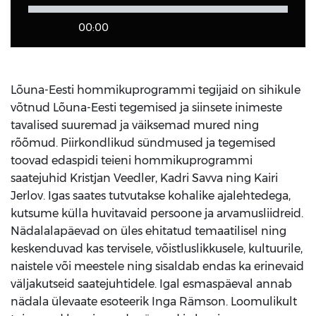
00:00
Lõuna-Eesti hommikuprogrammi tegijaid on sihikule
võtnud Lõuna-Eesti tegemised ja siinsete inimeste
tavalised suuremad ja väiksemad mured ning
rõõmud. Piirkondlikud sündmused ja tegemised
toovad edaspidi teieni hommikuprogrammi
saatejuhid Kristjan Veedler, Kadri Savva ning Kairi
Jerlov. Igas saates tutvutakse kohalike ajalehtedega,
kutsume külla huvitavaid persoone ja arvamusliidreid.
Nädalalapäevad on üles ehitatud temaatilisel ning
keskenduvad kas tervisele, võistluslikkusele, kultuurile,
naistele või meestele ning sisaldab endas ka erinevaid
väljakutseid saatejuhtidele. Igal esmaspäeval annab
nädala ülevaate esoteerik Inga Rämson. Loomulikult