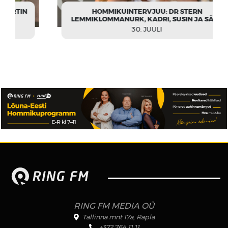
HOMMIKUINTERVJUU: DR STERN
LEMMIKLOMMANURK, KADRI, SUSIN JA SÄDE
30. JUULI
RING FM MEDIA OÜ
Tallinna mnt 17a, Rapla
+372 764 11 11