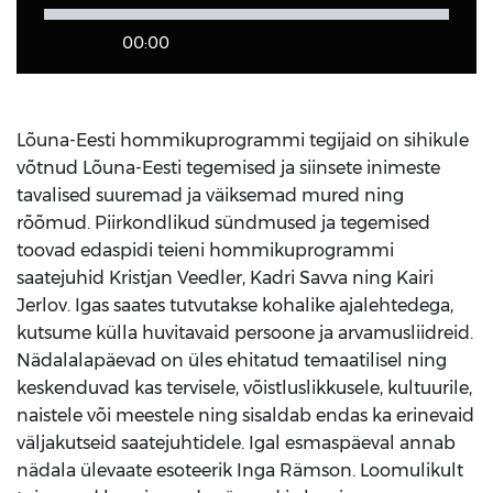
00:00
Lõuna-Eesti hommikuprogrammi tegijaid on sihikule
võtnud Lõuna-Eesti tegemised ja siinsete inimeste
tavalised suuremad ja väiksemad mured ning
rõõmud. Piirkondlikud sündmused ja tegemised
toovad edaspidi teieni hommikuprogrammi
saatejuhid Kristjan Veedler, Kadri Savva ning Kairi
Jerlov. Igas saates tutvutakse kohalike ajalehtedega,
kutsume külla huvitavaid persoone ja arvamusliidreid.
Nädalalapäevad on üles ehitatud temaatilisel ning
keskenduvad kas tervisele, võistluslikkusele, kultuurile,
naistele või meestele ning sisaldab endas ka erinevaid
väljakutseid saatejuhtidele. Igal esmaspäeval annab
nädala ülevaate esoteerik Inga Rämson. Loomulikult