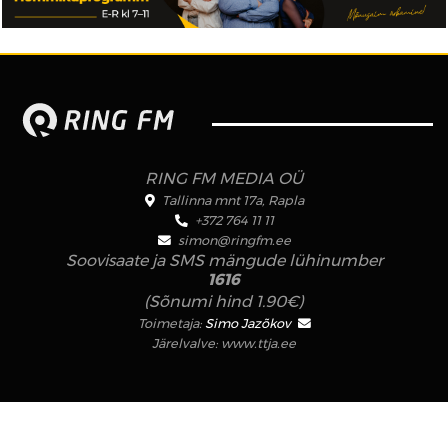
RING FM MEDIA OÜ
Tallinna mnt 17a, Rapla
+372 764 11 11
simon@ringfm.ee
Soovisaate ja SMS mängude lühinumber
1616
(Sõnumi hind 1.90€)
Toimetaja:
Simo Jazõkov
Järelvalve:
www.ttja.ee