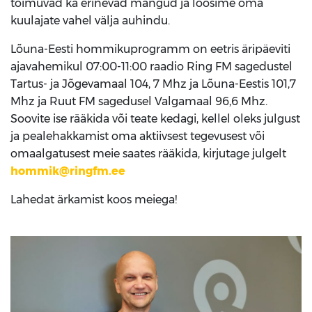
toimuvad ka erinevad mängud ja loosime oma
kuulajate vahel välja auhindu.
Lõuna-Eesti hommikuprogramm on eetris äripäeviti
ajavahemikul 07:00-11:00 raadio Ring FM sagedustel
Tartus- ja Jõgevamaal 104, 7 Mhz ja Lõuna-Eestis 101,7
Mhz ja Ruut FM sagedusel Valgamaal 96,6 Mhz.
Soovite ise rääkida või teate kedagi, kellel oleks julgust
ja pealehakkamist oma aktiivsest tegevusest või
omaalgatusest meie saates rääkida, kirjutage julgelt
hommik@ringfm.ee
Lahedat ärkamist koos meiega!