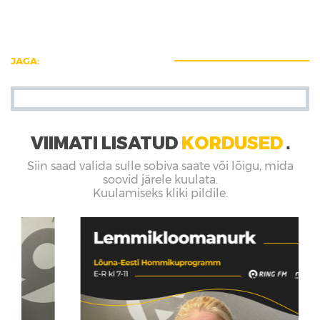
JAGA:
VIIMATI LISATUD
KORDUSED
■
Siin saad valida sulle sobiva saate või lõigu, mida
soovid järele kuulata.
Kuulamiseks kliki pildile.