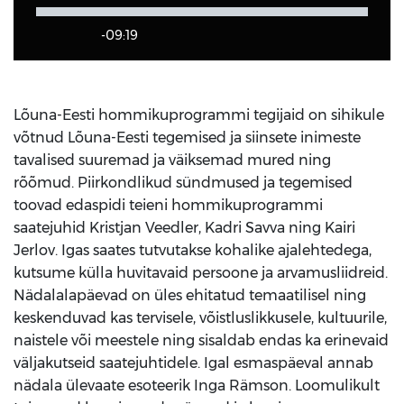
-09:19
Lõuna-Eesti hommikuprogrammi tegijaid on sihikule
võtnud Lõuna-Eesti tegemised ja siinsete inimeste
tavalised suuremad ja väiksemad mured ning
rõõmud. Piirkondlikud sündmused ja tegemised
toovad edaspidi teieni hommikuprogrammi
saatejuhid Kristjan Veedler, Kadri Savva ning Kairi
Jerlov. Igas saates tutvutakse kohalike ajalehtedega,
kutsume külla huvitavaid persoone ja arvamusliidreid.
Nädalalapäevad on üles ehitatud temaatilisel ning
keskenduvad kas tervisele, võistluslikkusele, kultuurile,
naistele või meestele ning sisaldab endas ka erinevaid
väljakutseid saatejuhtidele. Igal esmaspäeval annab
nädala ülevaate esoteerik Inga Rämson. Loomulikult