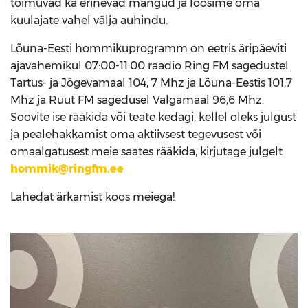
toimuvad ka erinevad mängud ja loosime oma
kuulajate vahel välja auhindu.
Lõuna-Eesti hommikuprogramm on eetris äripäeviti
ajavahemikul 07:00-11:00 raadio Ring FM sagedustel
Tartus- ja Jõgevamaal 104, 7 Mhz ja Lõuna-Eestis 101,7
Mhz ja Ruut FM sagedusel Valgamaal 96,6 Mhz.
Soovite ise rääkida või teate kedagi, kellel oleks julgust
ja pealehakkamist oma aktiivsest tegevusest või
omaalgatusest meie saates rääkida, kirjutage julgelt
hommik@ringfm.ee
Lahedat ärkamist koos meiega!