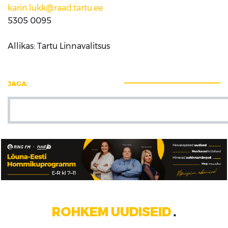
karin.lukk@raad.tartu.ee
5305 0095
Allikas: Tartu Linnavalitsus
JAGA:
ROHKEM UUDISEID
■