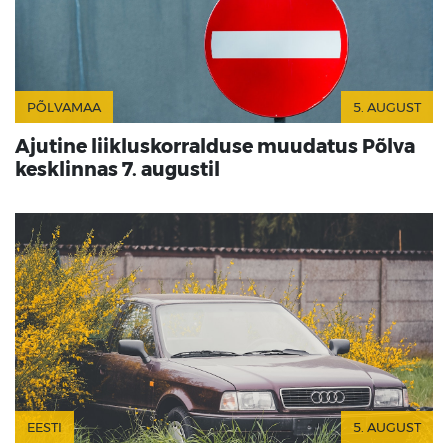
PÕLVAMAA
5. AUGUST
Ajutine liikluskorralduse muudatus Põlva
kesklinnas 7. augustil
EESTI
5. AUGUST