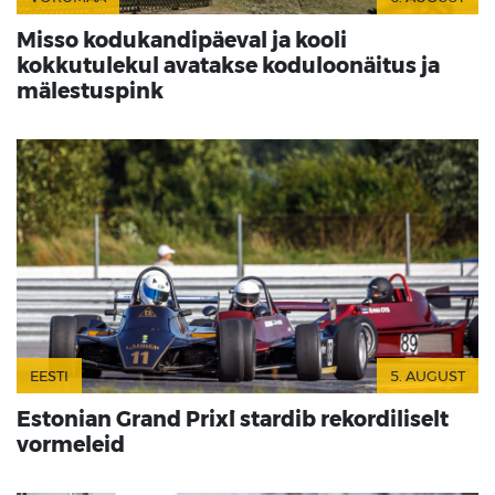
Misso kodukandipäeval ja kooli
kokkutulekul avatakse koduloonäitus ja
mälestuspink
EESTI
5. AUGUST
Estonian Grand Prix´l stardib rekordiliselt
vormeleid