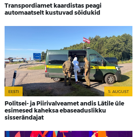
Transpordiamet kaardistas peagi
automaatselt kustuvad sõidukid
EESTI
5. AUGUST
Politsei- ja Piirivalveamet andis Lätile üle
esimesed kaheksa ebaseaduslikku
sisserändajat