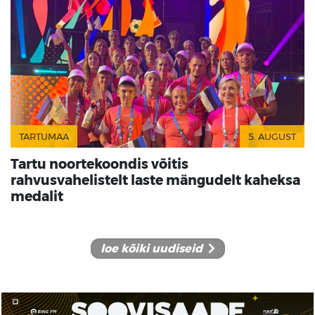
TARTUMAA
5. AUGUST
Tartu noortekoondis võitis
rahvusvahelistelt laste mängudelt kaheksa
medalit
loe kõiki uudiseid