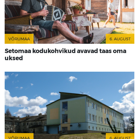
VÕRUMAA
6. AUGUST
Setomaa kodukohvikud avavad taas oma
uksed
VÕRUMAA
6. AUGUST