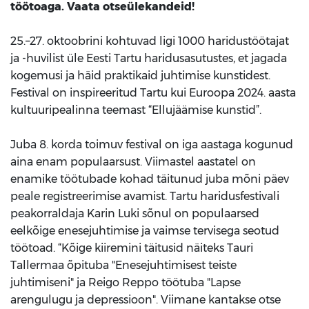
töötoaga. Vaata otseülekandeid!
25.–27. oktoobrini kohtuvad ligi 1000 haridustöötajat
ja -huvilist üle Eesti Tartu haridusasutustes, et jagada
kogemusi ja häid praktikaid juhtimise kunstidest.
Festival on inspireeritud Tartu kui Euroopa 2024. aasta
kultuuripealinna teemast “Ellujäämise kunstid”.
Juba 8. korda toimuv festival on iga aastaga kogunud
aina enam populaarsust. Viimastel aastatel on
enamike töötubade kohad täitunud juba mõni päev
peale registreerimise avamist. Tartu haridusfestivali
peakorraldaja Karin Luki sõnul on populaarsed
eelkõige enesejuhtimise ja vaimse tervisega seotud
töötoad. “Kõige kiiremini täitusid näiteks Tauri
Tallermaa õpituba "Enesejuhtimisest teiste
juhtimiseni" ja Reigo Reppo töötuba "Lapse
arengulugu ja depressioon". Viimane kantakse otse