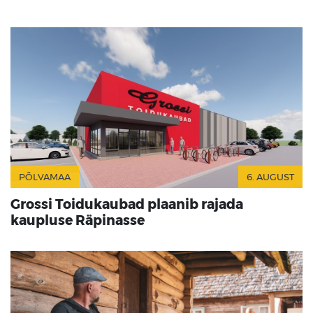
PÕLVAMAA
6. AUGUST
Grossi Toidukaubad plaanib rajada
kaupluse Räpinasse