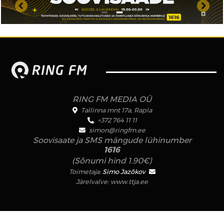
RING FM MEDIA OÜ
Tallinna mnt 17a, Rapla
+372 764 11 11
simon@ringfm.ee
Soovisaate ja SMS mängude lühinumber
1616
(Sõnumi hind 1.90€)
Toimetaja:
Simo Jazõkov
Järelvalve:
www.ttja.ee