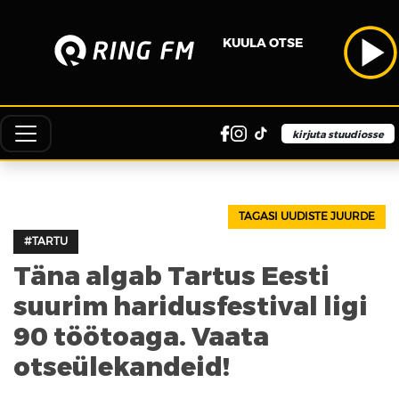
KUULA OTSE
kirjuta stuudiosse
TAGASI UUDISTE JUURDE
#TARTU
Täna algab Tartus Eesti
suurim haridusfestival ligi
90 töötoaga. Vaata
otseülekandeid!