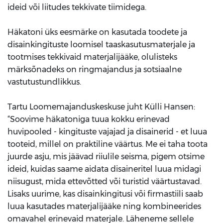
ideid või liitudes tekkivate tiimidega.
Häkatoni üks eesmärke on kasutada toodete ja
disainkingituste loomisel taaskasutusmaterjale ja
tootmises tekkivaid materjalijääke, olulisteks
märksõnadeks on ringmajandus ja sotsiaalne
vastutustundlikkus.
Tartu Loomemajanduskeskuse juht Külli Hansen:
“Soovime häkatoniga tuua kokku erinevad
huvipooled - kingituste vajajad ja disainerid - et luua
tooteid, millel on praktiline väärtus. Me ei taha toota
juurde asju, mis jäävad riiulile seisma, pigem otsime
ideid, kuidas saame aidata disaineritel luua midagi
niisugust, mida ettevõtted või turistid väärtustavad.
Lisaks uurime, kas disainkingitusi või firmastiili saab
luua kasutades materjalijääke ning kombineerides
omavahel erinevaid materjale. Läheneme sellele