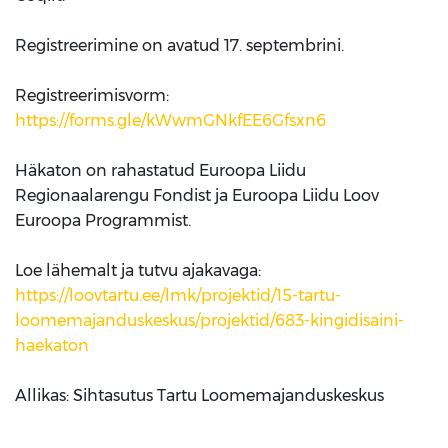
Registreerimine on avatud 17. septembrini.
Registreerimisvorm:
https://forms.gle/kWwmGNkfEE6Gfsxn6
Häkaton on rahastatud Euroopa Liidu
Regionaalarengu Fondist ja Euroopa Liidu Loov
Euroopa Programmist.
Loe lähemalt ja tutvu ajakavaga:
https://loovtartu.ee/lmk/projektid/15-tartu-
loomemajanduskeskus/projektid/683-kingidisaini-
haekaton
Allikas: Sihtasutus Tartu Loomemajanduskeskus