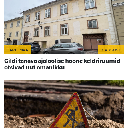
TARTUMAA
7. AUGUST
Gildi tänava ajaloolise hoone keldriruumid
otsivad uut omanikku