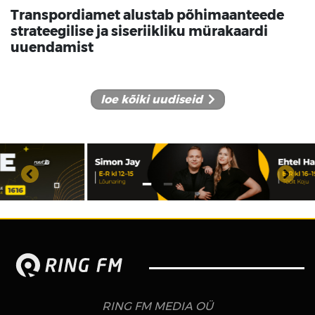
Transpordiamet alustab põhimaanteede
strateegilise ja siseriikliku mürakaardi
uuendamist
loe kõiki uudiseid
RING FM MEDIA OÜ