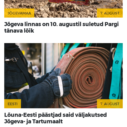
JÕGEVAMAA
7. AUGUST
Jõgeva linnas on 10. augustil suletud Pargi
tänava lõik
EESTI
7. AUGUST
Lõuna-Eesti päästjad said väljakutsed
Jõgeva- ja Tartumaalt