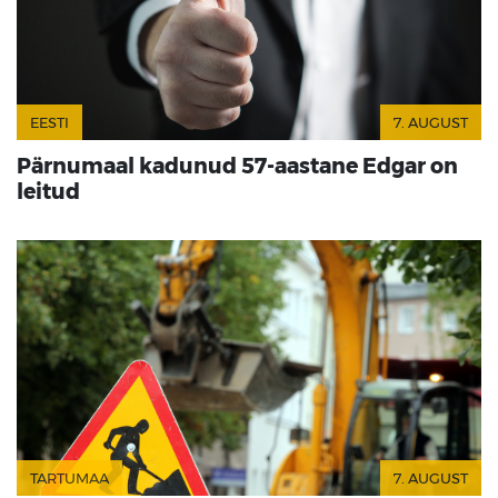
EESTI
7. AUGUST
Pärnumaal kadunud 57-aastane Edgar on
leitud
TARTUMAA
7. AUGUST