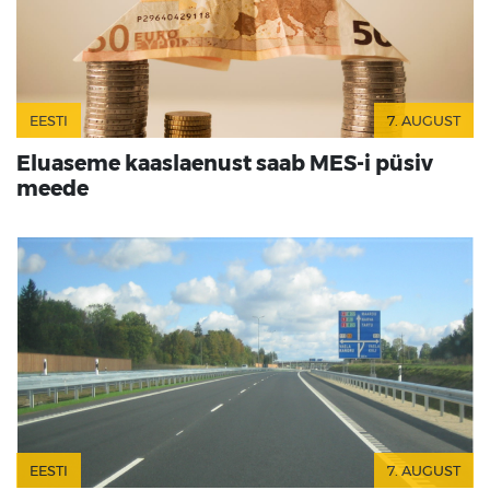
EESTI
7. AUGUST
Eluaseme kaaslaenust saab MES-i püsiv
meede
EESTI
7. AUGUST