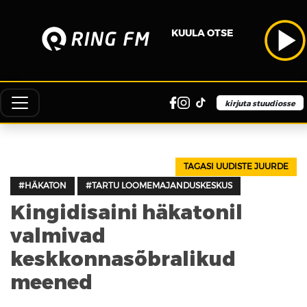
KUULA OTSE
kirjuta stuudiosse
TAGASI UUDISTE JUURDE
#HÄKATON
#TARTU LOOMEMAJANDUSKESKUS
Kingidisaini häkatonil
valmivad
keskkonnasõbralikud
meened