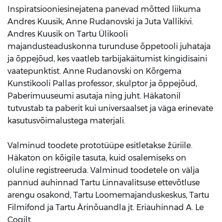
Inspiratsiooniesinejatena panevad mõtted liikuma
Andres Kuusik, Anne Rudanovski ja Juta Vallikivi.
Andres Kuusik on Tartu Ülikooli
majandusteaduskonna turunduse õppetooli juhataja
ja õppejõud, kes vaatleb tarbijakäitumist kingidisaini
vaatepunktist. Anne Rudanovski on Kõrgema
Kunstikooli Pallas professor, skulptor ja õppejõud,
Paberimuuseumi asutaja ning juht. Häkatonil
tutvustab ta paberit kui universaalset ja väga erinevate
kasutusvõimalustega materjali.
Valminud toodete prototüüpe esitletakse žüriile.
Häkaton on kõigile tasuta, kuid osalemiseks on
oluline registreeruda. Valminud toodetele on välja
pannud auhinnad Tartu Linnavalitsuse ettevõtluse
arengu osakond, Tartu Loomemajanduskeskus, Tartu
Filmifond ja Tartu Ärinõuandla jt. Eriauhinnad A. Le
Coqilt.