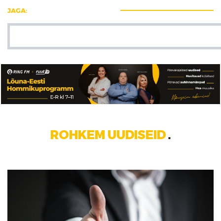
JAGA:
ROHKEM UUDISEID
■