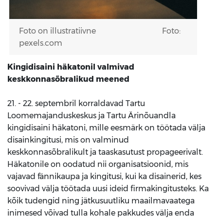
Foto on illustratiivne Foto:
pexels.com
Kingidisaini häkatonil valmivad
keskkonnasõbralikud meened
21. - 22. septembril korraldavad Tartu
Loomemajanduskeskus ja Tartu Ärinõuandla
kingidisaini häkatoni, mille eesmärk on töötada välja
disainkingitusi, mis on valminud
keskkonnasõbralikult ja taaskasutust propageerivalt.
Häkatonile on oodatud nii organisatsioonid, mis
vajavad fännikaupa ja kingitusi, kui ka disainerid, kes
soovivad välja töötada uusi ideid firmakingitusteks. Ka
kõik tudengid ning jätkusuutliku maailmavaatega
inimesed võivad tulla kohale pakkudes välja enda