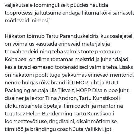
väljakutsele loominguliselt püüdes nautida
tööprotsessi ja kutsume endaga liituma kõiki sarnaselt
mõtlevaid inimesi,”
Häkaton toimub Tartu Paranduskeldris, kus osalejatel
on võimalus kasutada erinevaid materjale ja
töövahendeid ning teha valmis toote prototüüp.
Kohapeal on tiime toetamas meistrid ja juhendajad,
kes aitavad esmased tootenäidised valmis teha. Lisaks
on häkatoni poolt tuge pakkumas erinevad mentorid,
nende hulgas rõivabrändi iLLIMOR juht ja KIUD
Packaging asutaja Liis Tiisvelt, HOPP Disain poe juht,
disainer ja lektor Tiina Andron, Tartu Kunstikooli
üldkunstiainete õpetaja, tiimicoachi ja mentorina
tegutsev Helen Bunder ning Tartu Kunstikooli
loomeettevõtluse, ringdisaini, disainmõtlemise,
tiimitöö ja brändingu coach Juta Vallikivi, jpt.