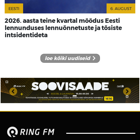
EESTI
6. AUGUST
2026. aasta teine kvartal möödus Eesti
lennunduses lennuõnnetuste ja tõsiste
intsidentideta
loe kõiki uudiseid