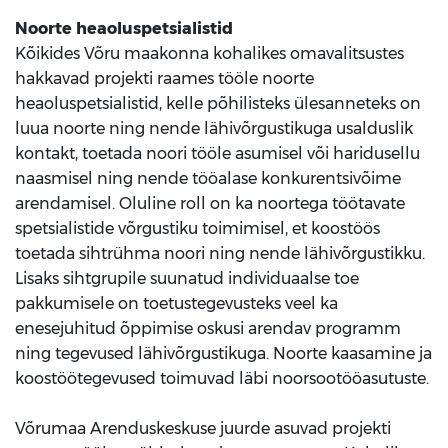
Noorte heaoluspetsialistid
Kõikides Võru maakonna kohalikes omavalitsustes
hakkavad projekti raames tööle noorte
heaoluspetsialistid, kelle põhilisteks ülesanneteks on
luua noorte ning nende lähivõrgustikuga usalduslik
kontakt, toetada noori tööle asumisel või haridusellu
naasmisel ning nende tööalase konkurentsivõime
arendamisel. Oluline roll on ka noortega töötavate
spetsialistide võrgustiku toimimisel, et koostöös
toetada sihtrühma noori ning nende lähivõrgustikku.
Lisaks sihtgrupile suunatud individuaalse toe
pakkumisele on toetustegevusteks veel ka
enesejuhitud õppimise oskusi arendav programm
ning tegevused lähivõrgustikuga. Noorte kaasamine ja
koostöötegevused toimuvad läbi noorsootööasutuste.
Võrumaa Arenduskeskuse juurde asuvad projekti