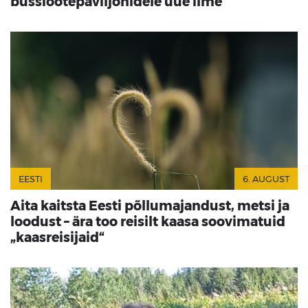
bussiootepaviljonidele uue ilme
EESTI
6. AUGUST
Aita kaitsta Eesti põllumajandust, metsi ja
loodust – ära too reisilt kaasa soovimatuid
„kaasreisijaid“