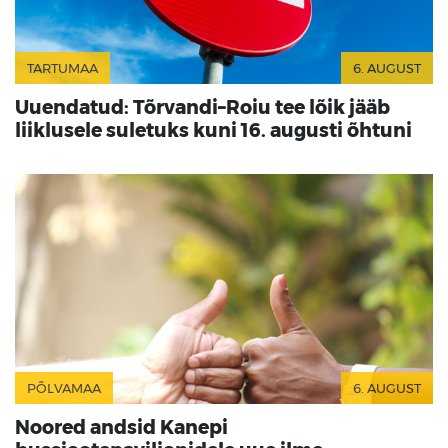
TARTUMAA
6. AUGUST
Uuendatud: Tõrvandi–Roiu tee lõik jääb
liiklusele suletuks kuni 16. augusti õhtuni
PÕLVAMAA
6. AUGUST
Noored andsid Kanepi