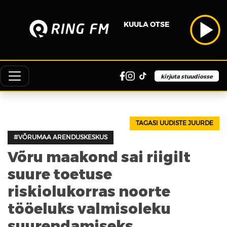
KUULA OTSE
kirjuta stuudiosse
TAGASI UUDISTE JUURDE
#VÕRUMAA ARENDUSKESKUS
Võru maakond sai riigilt
suure toetuse
riskiolukorras noorte
tööeluks valmisoleku
suurendamiseks