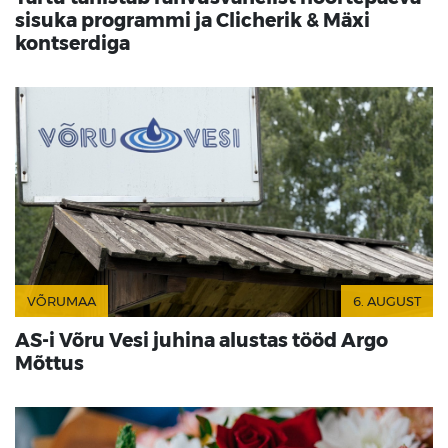
sisuka programmi ja Clicherik & Mäxi
kontserdiga
VÕRUMAA
6. AUGUST
AS-i Võru Vesi juhina alustas tööd Argo
Mõttus