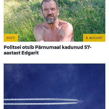
EESTI
6. AUGUST
Politsei otsib Pärnumaal kadunud 57-
aastast Edgarit