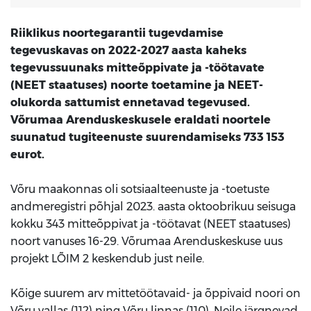
Riiklikus noortegarantii tugevdamise
tegevuskavas on 2022-2027 aasta kaheks
tegevussuunaks mitteõppivate ja -töötavate
(NEET staatuses) noorte toetamine ja NEET-
olukorda sattumist ennetavad tegevused.
Võrumaa Arenduskeskusele eraldati noortele
suunatud tugiteenuste suurendamiseks 733 153
eurot.
Võru maakonnas oli sotsiaalteenuste ja -toetuste
andmeregistri põhjal 2023. aasta oktoobrikuu seisuga
kokku 343 mitteõppivat ja -töötavat (NEET staatuses)
noort vanuses 16-29. Võrumaa Arenduskeskuse uus
projekt LÕIM 2 keskendub just neile.
Kõige suurem arv mittetöötavaid- ja õppivaid noori on
Võru vallas (112) ning Võru linnas (110). Neile järgnevad