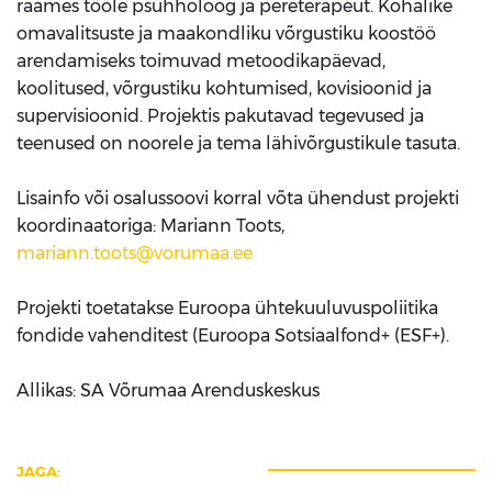
raames tööle psühholoog ja pereterapeut. Kohalike
omavalitsuste ja maakondliku võrgustiku koostöö
arendamiseks toimuvad metoodikapäevad,
koolitused, võrgustiku kohtumised, kovisioonid ja
supervisioonid. Projektis pakutavad tegevused ja
teenused on noorele ja tema lähivõrgustikule tasuta.
Lisainfo või osalussoovi korral võta ühendust projekti
koordinaatoriga: Mariann Toots,
mariann.toots@vorumaa.ee
Projekti toetatakse Euroopa ühtekuuluvuspoliitika
fondide vahenditest (Euroopa Sotsiaalfond+ (ESF+).
Allikas: SA Võrumaa Arenduskeskus
JAGA: