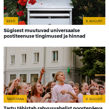
EESTI
6. AUGUST
Sügisest muutuvad universaalse
postiteenuse tingimused ja hinnad
TARTUMAA
6. AUGUST
Tartu tähistab rahvusvahelist noortepäeva