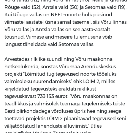
Rõuge vald (52), Antsla vald (50) ja Setomaa vald (19).
Kui Rõuge vallas on NEET-noorte hulk püsinud
viimastel aastatel üsna samal tasemel, siis Võru linnas,
Võru vallas ja Antsla vallas on see aasta-aastalt
tõusnud. Viimase andmeseire tulemusena võib
langust täheldada vaid Setomaa vallas.
Arvestades riiklike suundi ning Võru maakonna
hetkeolukorda, koostas Võrumaa Arenduskeskus
projekti “Lõimitud tugitegevused noorte tööeluks
valmisoleku suurendamiseks” ehk LÕIM 2, milles
kirjeldatud tegevusteks eraldati riiklikust
tegevuskavast 733 153 eurot. “Võru maakonnas on
teadlikkus ja valmisolek teemaga tegelemiseks teiste
Eesti piirkondadega võrdluses üpris hea ning seega
toetavad projektis LÕIM 2 plaanitavad tegevused seni
väljatöötatud lahenduste elluviimist,” ütles