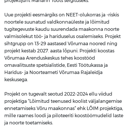
projektijuht Mariann Toots selgituseks.
Uue projekti eesmärgiks on NEET-olukorras ja -riskis
noortele suunatud valdkonnaüleste ja lõimitud
tugitegevuste kaudu suurendada maakonna noorte
valmisolekut töö- ja hariduselus osalemiseks. Projekt
sihtgrupp on 13-29 aastased Võrumaa noored ning
projekt kestab 2027. aasta lõpuni. Projekti koostas
Võrumaa Arenduskeskus tehes koostööd
omavalitsuste spetsialistide, Eesti Töötukassa ja
Haridus- ja Noorteameti Võrumaa Rajaleidja
keskusega.
Projekt on tugevalt seotud 2022-2024 ellu viidud
projektiga “Lõimitud teenused koolist väljalangemise
ennetamiseks Võru maakonnas” ehk LÕIM projektiga,
mille raames loodi ja piloteeriti koostöömudelid laste
ja noorte toetamiseks.