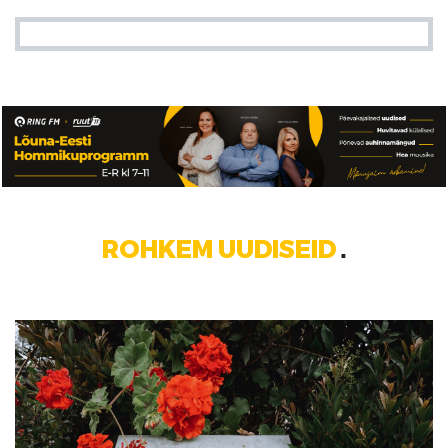
ROHKEM UUDISEID
■