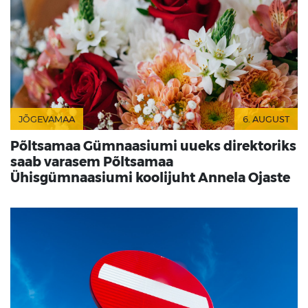
JÕGEVAMAA
6. AUGUST
Põltsamaa Gümnaasiumi uueks direktoriks
saab varasem Põltsamaa
Ühisgümnaasiumi koolijuht Annela Ojaste