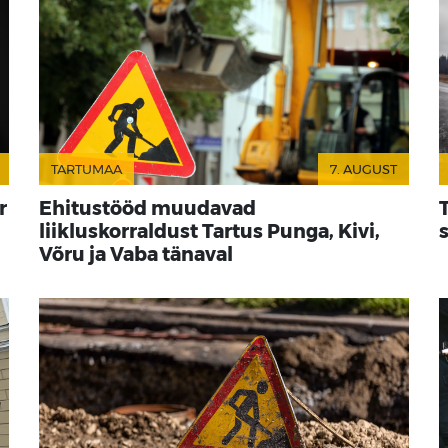
TARTUMAA
7. AUGUST
r
Ehitustööd muudavad
liikluskorraldust Tartus Punga, Kivi,
Võru ja Vaba tänaval