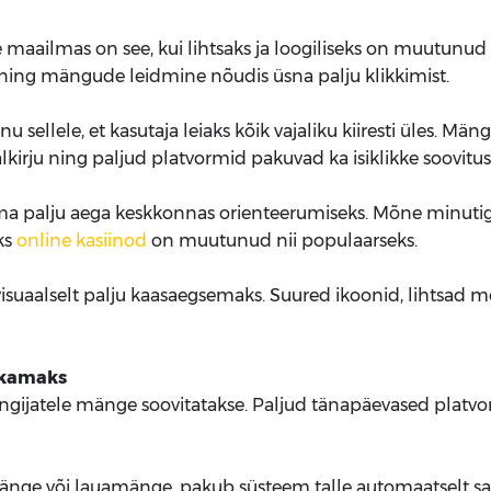
ailmas on see, kui lihtsaks ja loogiliseks on muutunud v
ing mängude leidmine nõudis üsna palju klikkimist.
ellele, et kasutaja leiaks kõik vajaliku kiiresti üles. Män
kirju ning paljud platvormid pakuvad ka isiklikke soovitusi
a palju aega keskkonnas orienteerumiseks. Mõne minutiga
ks
online kasiinod
on muutunud nii populaarseks.
visuaalselt palju kaasaegsemaks. Suured ikoonid, lihtsa
ikamaks
ngijatele mänge soovitatakse. Paljud tänapäevased platvo
mänge või lauamänge, pakub süsteem talle automaatselt sa