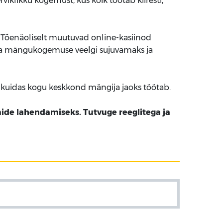
klikku kogemust, kus kõik töötab kiiresti,
e. Tõenäoliselt muutuvad online-kasiinod
uta mängukogemuse veelgi sujuvamaks ja
, kuidas kogu keskkond mängija jaoks töötab.
ide lahendamiseks. Tutvuge reeglitega ja