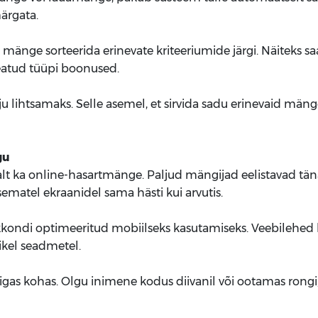
ärgata.
saab mänge sorteerida erinevate kriteeriumide järgi. Näiteks
eatud tüüpi boonused.
ihtsamaks. Selle asemel, et sirvida sadu erinevaid mänge,
gu
alt ka online-hasartmänge. Paljud mängijad eelistavad tä
matel ekraanidel sama hästi kui arvutis.
kkondi optimeeritud mobiilseks kasutamiseks. Veebilehe
kel seadmetel.
ja igas kohas. Olgu inimene kodus diivanil või ootamas ro