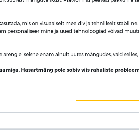
lt suurest mänguvalikust. Platvormid peavad pakkuma tervi
utada, mis on visuaalselt meeldiv ja tehniliselt stabiiln
 parem personaliseerimine ja uued tehnoloogiad võivad mu
e areng ei seisne enam ainult uutes mängudes, vaid selles
amiga. Hasartmäng pole sobiv viis rahaliste probleem