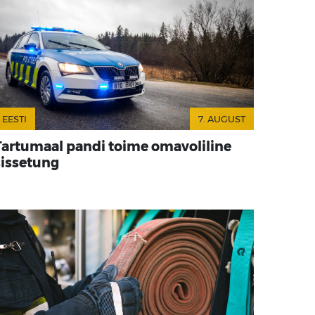
EESTI
7. AUGUST
Tartumaal pandi toime omavoliline
sissetung