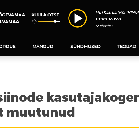
HETKEL EETRIS "RING
KUULA OTSE
JÕGEVAMAA
I Turn To You
ÕLVAMAA
Melanie C
ORDUS
MÄNGUD
SÜNDMUSED
TEGIJAD
siinode kasutajakoge
ult muutunud