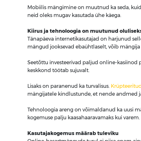
Mobiilis mängimine on muutnud ka seda, kuida
neid oleks mugav kasutada ühe käega.
Kiirus ja tehnoloogia on muutunud olulisek
Tänapäeva internetikasutajad on harjunud sell
mängud jooksevad ebaühtlaselt, võib mängija kii
Seetõttu investeerivad paljud online-kasiinod 
keskkond töötab sujuvalt.
Lisaks on paranenud ka turvalisus.
Krüpteeritu
mängijatele kindlustunde, et nende andmed ja
Tehnoloogia areng on võimaldanud ka uusi mä
kogemuse palju kaasahaaravamaks kui varem.
Kasutajakogemus määrab tuleviku