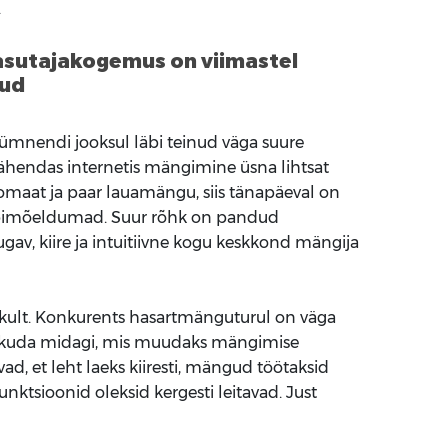
A
asutajakogemus on viimastel
nud
mnendi jooksul läbi teinud väga suure
tähendas internetis mängimine üsna lihtsat
maat ja paar lauamängu, siis tänapäeval on
äbimõeldumad. Suur rõhk on pandud
gav, kiire ja intuitiivne kogu keskkond mängija
ikult. Konkurents hasartmänguturul on väga
kkuda midagi, mis muudaks mängimise
ad, et leht laeks kiiresti, mängud töötaksid
nktsioonid oleksid kergesti leitavad. Just