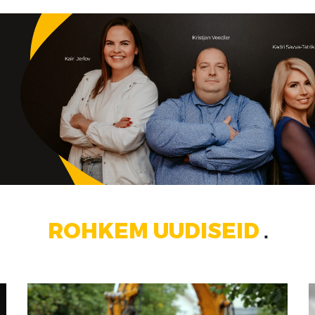
ROHKEM UUDISEID
■