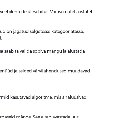
eebilehtede ülesehitus. Varasematel aastatel
gud on jagatud selgetesse kategooriatesse,
.
 saab ta valida sobiva mängu ja alustada
d menüüd ja selged värvilahendused muudavad
rmid kasutavad algoritme, mis analüüsivad
rnaseid mänge. See aitab avastada uusi