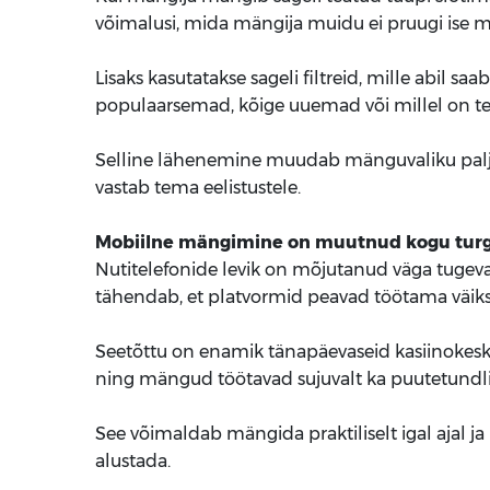
võimalusi, mida mängija muidu ei pruugi ise m
Lisaks kasutatakse sageli filtreid, mille abil 
populaarsemad, kõige uuemad või millel on t
Selline lähenemine muudab mänguvaliku palju l
vastab tema eelistustele.
Mobiilne mängimine on muutnud kogu tur
Nutitelefonide levik on mõjutanud väga tugev
tähendab, et platvormid peavad töötama väikse
Seetõttu on enamik tänapäevaseid kasiinokes
ning mängud töötavad sujuvalt ka puutetundli
See võimaldab mängida praktiliselt igal ajal 
alustada.