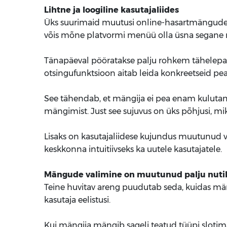
Lihtne ja loogiline kasutajaliides
Üks suurimaid muutusi online-hasartmängude ma
võis mõne platvormi menüü olla üsna segane n
Tänapäeval pööratakse palju rohkem tähelepanu s
otsingufunktsioon aitab leida konkreetseid peal
See tähendab, et mängija ei pea enam kulutam
mängimist. Just see sujuvus on üks põhjusi, mi
Lisaks on kasutajaliidese kujundus muutunud 
keskkonna intuitiivseks ka uutele kasutajatele.
Mängude valimine on muutunud palju nut
Teine huvitav areng puudutab seda, kuidas mä
kasutaja eelistusi.
Kui mängija mängib sageli teatud tüüpi sloti