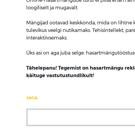
Online-hasartmängude turul ei piisa enam ainu
loogiliselt ja mugavalt.
Mängijad ootavad keskkonda, mida on lihtne kas
tulevikus veelgi nutikamaks. Tehisintellekt,
interaktiivsemaks.
Üks asi on aga juba selge: hasartmängutööstus
Tähelepanu! Tegemist on hasartmängu rekla
käituge vastutustundlikult!
JAGA: