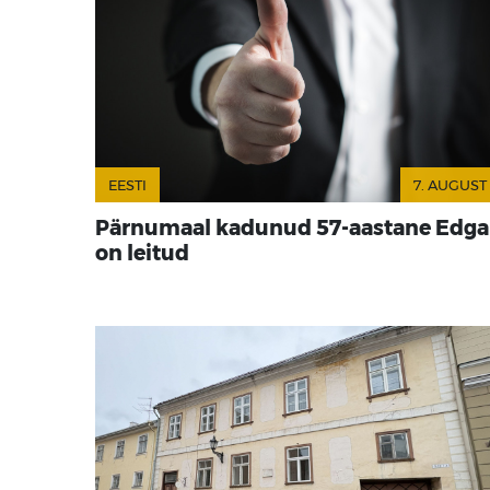
EESTI
7. AUGUST
Pärnumaal kadunud 57-aastane Edga
on leitud