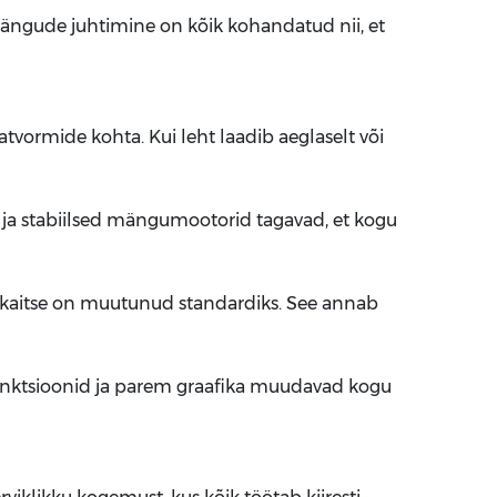
ängude juhtimine on kõik kohandatud nii, et
vormide kohta. Kui leht laadib aeglaselt või
ra ja stabiilsed mängumootorid tagavad, et kogu
o kaitse on muutunud standardiks. See annab
unktsioonid ja parem graafika muudavad kogu