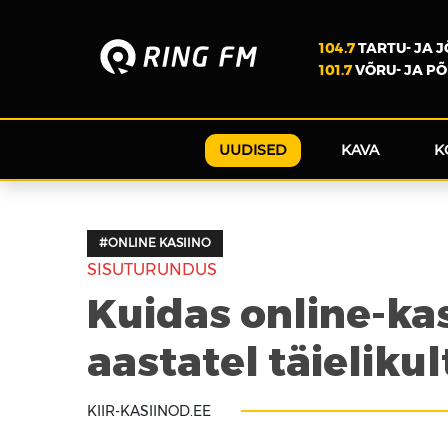
104.7
TARTU- JA 
101.7
VÕRU- JA P
UUDISED
KAVA
K
#ONLINE KASIINO
SISUTURUNDUS
Kuidas online-ka
aastatel täielik
KIIR-KASIINOD.EE