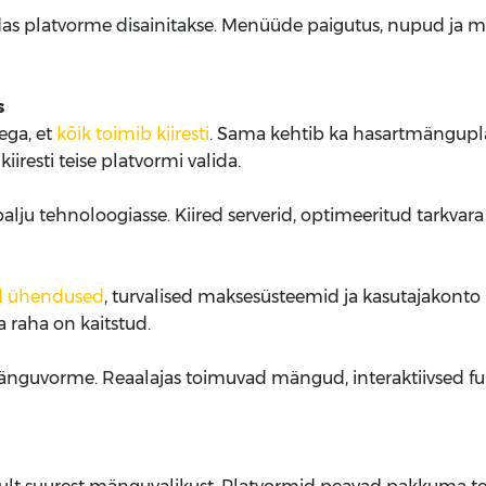
s platvorme disainitakse. Menüüde paigutus, nupud ja m
s
ega, et
kõik toimib kiiresti
. Sama kehtib ka hasartmänguplat
resti teise platvormi valida.
palju tehnoloogiasse. Kiired serverid, optimeeritud tarkva
d ühendused
, turvalised maksesüsteemid ja kasutajakont
 raha on kaitstud.
nguvorme. Reaalajas toimuvad mängud, interaktiivsed f