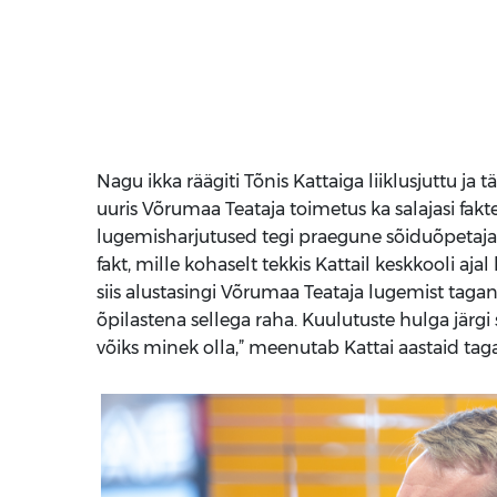
Nagu ikka räägiti Tõnis Kattaiga liiklusjuttu ja t
uuris Võrumaa Teataja toimetus ka salajasi fak
lugemisharjutused tegi praegune sõiduõpetaja 
fakt, mille kohaselt tekkis Kattail keskkooli aj
siis alustasingi Võrumaa Teataja lugemist tagan
õpilastena sellega raha. Kuulutuste hulga järgi s
võiks minek olla,” meenutab Kattai aastaid tag