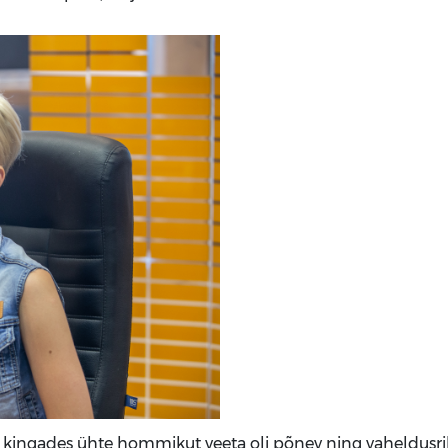
ngades ühte hommikut veeta oli põnev ning vaheldusri