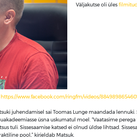
Väljakutse oli üles
filmitu
:
https://www.facebook.com/ringfm/videos/884989865460
suki juhendamisel sai Toomas Lunge maandada lennuki. 
nuakadeemiasse üsna uskumatul moel. “Vaatasime perega fil
e otsus tuli. Sissesaamise katsed ei olnud üldse lihtsad. Siss
aktiline pool,” kirjeldab Matsuk.