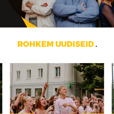
ROHKEM UUDISEID
■