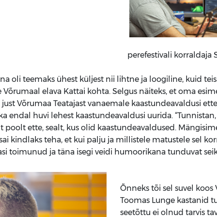
perefestivali korraldaja
äna oli teemaks ühest küljest nii lihtne ja loogiline, kuid tei
te Võrumaal elava Kattai kohta. Selgus näiteks, et oma esi
just Võrumaa Teatajast vanaemale kaastundeavaldusi ette
al ka endal huvi lehest kaastundeavaldusi uurida. “Tunnistan,
t poolt ette, sealt, kus olid kaastundeavaldused. Mängisim
ai kindlaks teha, et kui palju ja millistele matustele sel kor
asi toimunud ja täna isegi veidi humoorikana tunduvat sei
Õnneks tõi sel suvel koo
Toomas Lunge kastanid tul
seetõttu ei olnud tarvis t