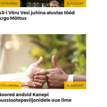
VÕRUMAA
6. AUGUST
AS-i Võru Vesi juhina alustas tööd
Argo Mõttus
PÕLVAMAA
6. AUGUST
Noored andsid Kanepi
bussiootepaviljonidele uue ilme