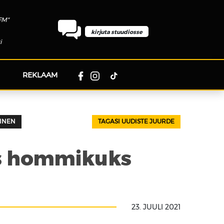
FM"
kirjuta stuudiosse
i
REKLAAM
INEN
TAGASI UUDISTE JUURDE
ks hommikuks
23. JUULI 2021