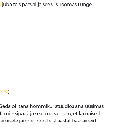
d
juba teisipäeval ja see viis Toomas Lunge
715
)
Seda oli täna hommikul stuudios analüüsimas
mi Ekipaaž ja seal ma sain aru, et ka naised
esaamisele järgnes poolteist aastat baasaineid,