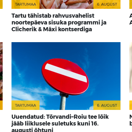
TARTUMAA
6. AUGUST
Tartu tähistab rahvusvahelist
noortepäeva sisuka programmi ja
Clicherik & Mäxi kontserdiga
TARTUMAA
6. AUGUST
Uuendatud: Tõrvandi–Roiu tee lõik
jääb liiklusele suletuks kuni 16.
augusti õhtuni