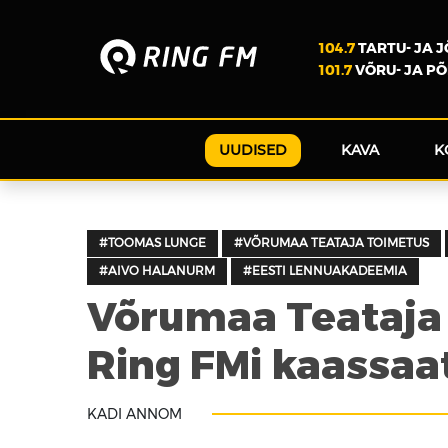
104.7
TARTU- JA 
101.7
VÕRU- JA P
UUDISED
KAVA
K
#TOOMAS LUNGE
#VÕRUMAA TEATAJA TOIMETUS
#AIVO HALANURM
#EESTI LENNUAKADEEMIA
Võrumaa Teataja
Ring FMi kaassaa
KADI ANNOM