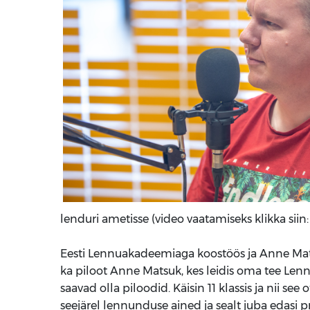
lenduri ametisse (video vaatamiseks klikka siin
Eesti Lennuakadeemiaga koostöös ja Anne Mat
ka piloot Anne Matsuk, kes leidis oma tee Len
saavad olla piloodid. Käisin 11 klassis ja nii se
seejärel lennunduse ained ja sealt juba edasi pr