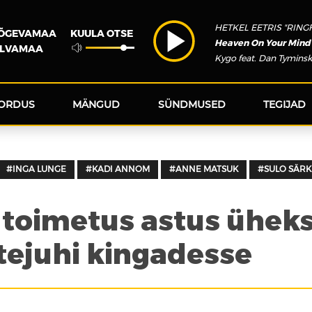
HETKEL EETRIS "RING
KUULA OTSE
JÕGEVAMAA
Heaven On Your Mind
ÕLVAMAA
Kygo feat. Dan Tyminsk
ORDUS
MÄNGUD
SÜNDMUSED
TEGIJAD
#INGA LUNGE
#KADI ANNOM
#ANNE MATSUK
#SULO SÄRK
 toimetus astus ühe
tejuhi kingadesse