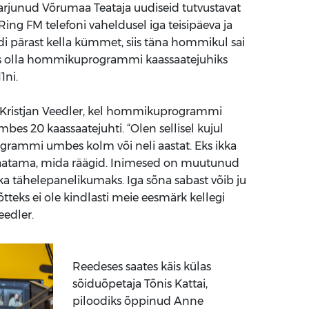
harjunud Võrumaa Teataja uudiseid tutvustavat
Ring FM telefoni vaheldusel iga teisipäeva ja
i pärast kella kümmet, siis täna hommikul sai
s olla hommikuprogrammi kaassaatejuhiks
1ni.
ht Kristjan Veedler, kel hommikuprogrammi
bes 20 kaassaatejuhti. “Olen sellisel kujul
rammi umbes kolm või neli aastat. Eks ikka
vaatama, mida räägid. Inimesed on muutunud
ka tähelepanelikumaks. Iga sõna sabast võib ju
tteks ei ole kindlasti meie eesmärk kellegi
Veedler.
Reedeses saates käis külas
sõiduõpetaja Tõnis Kattai,
piloodiks õppinud Anne