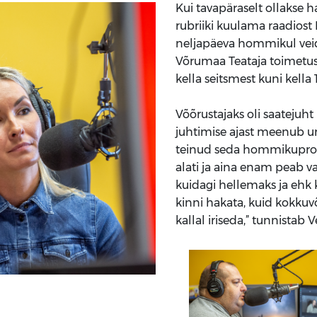
Kui tavapäraselt ollakse 
rubriiki kuulama raadiost 
neljapäeva hommikul veid
Võrumaa Teataja toimetu
kella seitsmest kuni kella 1
Võõrustajaks oli saateju
juhtimise ajast meenub um
teinud seda hommikuprog
alati ja aina enam peab 
kuidagi hellemaks ja ehk 
kinni hakata, kuid kokkuvõ
kallal iriseda,” tunnistab 