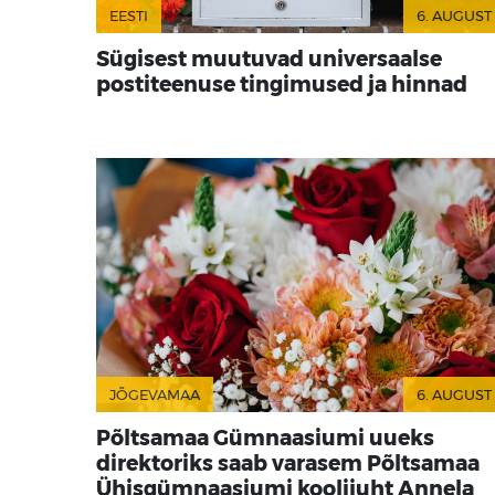
EESTI
6. AUGUST
Sügisest muutuvad universaalse
postiteenuse tingimused ja hinnad
JÕGEVAMAA
6. AUGUST
Põltsamaa Gümnaasiumi uueks
direktoriks saab varasem Põltsamaa
Ühisgümnaasiumi koolijuht Annela