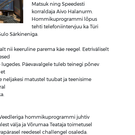
Matsuk ning Speedesti
korraldaja Aivo Halanurm.
Hommikuprogrammi lõpus
tehti telefoniintervjuu ka Türi
 Sulo Särkineniga.
salt nii keeruline parema käe reegel. Eetriväliselt
mesed
 lugedes. Päevavalgele tuleb teinegi põnev
 et
e neljakesi matustel tuubat ja teenisime
ral
ka.
s Veedleriga hommikuprogrammi juhtiv
est välja ja Võrumaa Teataja toimetusel
avapärasel reedesel challengel osaleda.